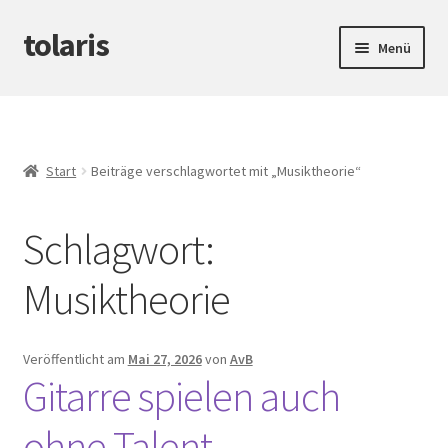
tolaris
Zur
Zum
Menü
Navigation
Inhalt
springen
springen
Startseite
Unterm
tteV
öffnen
Start
Beiträge verschlagwortet mit „Musiktheorie“
Unterm
Abwicklung
öffnen
Schlagwort:
Unterm
Produktinfos
öffnen
Musiktheorie
Veröffentlicht am
Mai 27, 2026
von
AvB
Gitarre spielen auch
ohne Talent