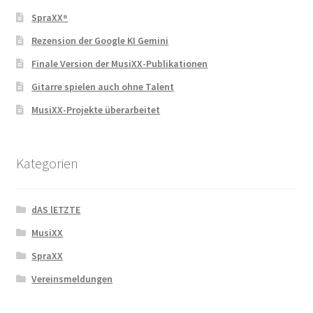
SpraXX⁸
Rezension der Google KI Gemini
Finale Version der MusiXX-Publikationen
Gitarre spielen auch ohne Talent
MusiXX-Projekte überarbeitet
Kategorien
dAS lETZTE
MusiXX
SpraXX
Vereinsmeldungen