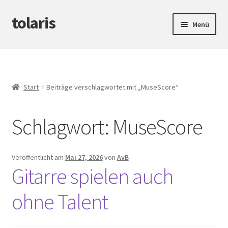
tolaris
Zur
Zum
Menü
Navigation
Inhalt
springen
springen
Startseite
Unterm
tteV
öffnen
Start
Beiträge verschlagwortet mit „MuseScore“
Unterm
Abwicklung
öffnen
Schlagwort:
MuseScore
Unterm
Produktinfos
öffnen
Veröffentlicht am
Mai 27, 2026
von
AvB
Gitarre spielen auch
ohne Talent