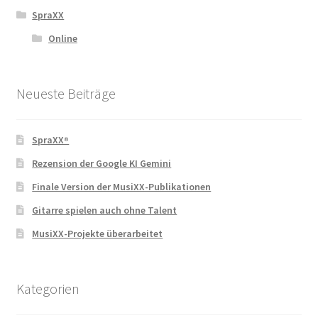
SpraXX
Online
Neueste Beiträge
SpraXX⁸
Rezension der Google KI Gemini
Finale Version der MusiXX-Publikationen
Gitarre spielen auch ohne Talent
MusiXX-Projekte überarbeitet
Kategorien