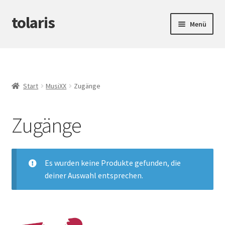
tolaris
Zur
Zum
Menü
Navigation
Inhalt
springen
springen
Startseite
Unterm
tteV
öffnen
Start
MusiXX
Zugänge
Unterm
Abwicklung
öffnen
Zugänge
Unterm
Produktinfos
öffnen
Es wurden keine Produkte gefunden, die
deiner Auswahl entsprechen.