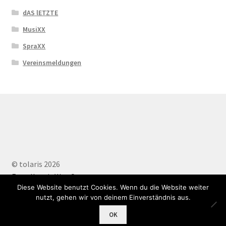
dAS lETZTE
MusiXX
SpraXX
Vereinsmeldungen
© tolaris 2026
Erstellt mit WooCommerce
.
Diese Website benutzt Cookies. Wenn du die Website weiter
nutzt, gehen wir von deinem Einverständnis aus.
0
OK
Suchen
Suchen