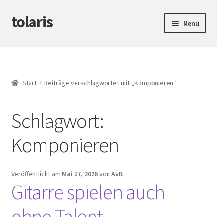
tolaris
Zur
Zum
Menü
Navigation
Inhalt
springen
springen
Startseite
Unterm
tteV
öffnen
Start
Beiträge verschlagwortet mit „Komponieren“
Unterm
Abwicklung
öffnen
Schlagwort:
Unterm
Produktinfos
öffnen
Komponieren
Veröffentlicht am
Mai 27, 2026
von
AvB
Gitarre spielen auch
ohne Talent