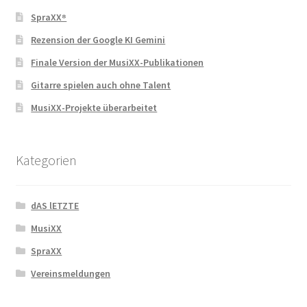
SpraXX⁸
Rezension der Google KI Gemini
Finale Version der MusiXX-Publikationen
Gitarre spielen auch ohne Talent
MusiXX-Projekte überarbeitet
Kategorien
dAS lETZTE
MusiXX
SpraXX
Vereinsmeldungen