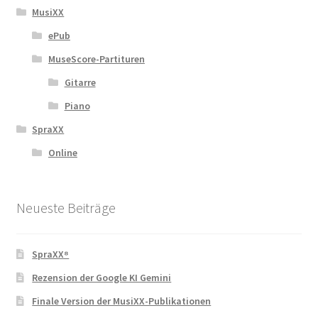
MusiXX
ePub
MuseScore-Partituren
Gitarre
Piano
SpraXX
Online
Neueste Beiträge
SpraXX⁸
Rezension der Google KI Gemini
Finale Version der MusiXX-Publikationen