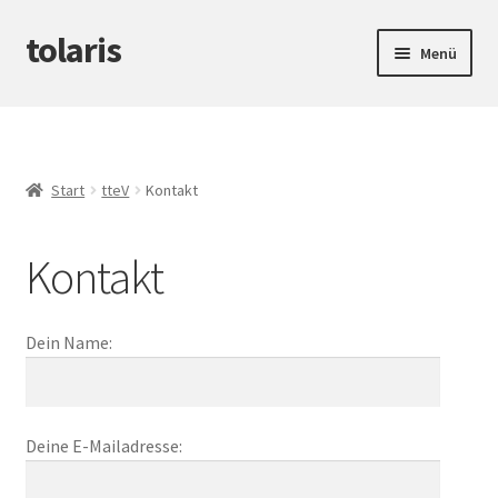
tolaris
Zur
Zum
Menü
Navigation
Inhalt
springen
springen
Startseite
Unterm
tteV
öffnen
Start
tteV
Kontakt
Du oder Sie?
Kontakt
Impressum
Kontakt
Dein Name:
Vereinssatzung
Deine E-Mailadresse:
Unterm
Abwicklung
öffnen