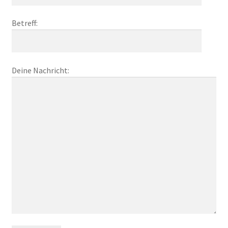
Unterm
Produktinfos
öffnen
Betreff:
Deine Nachricht: