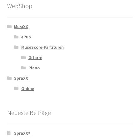
WebShop
MusiXX
ePub
MuseScore-Partituren
Gitarre
Piano
SpraXX
Online
Neueste Beiträge
SpraXX⁸