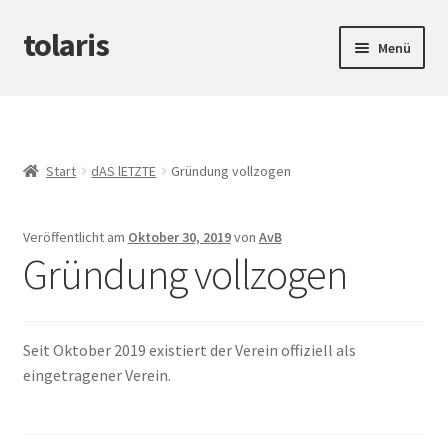
tolaris
Zur
Zum
Menü
Navigation
Inhalt
springen
springen
Startseite
Unterm
tteV
öffnen
Start
dAS lETZTE
Gründung vollzogen
Unterm
Abwicklung
öffnen
Veröffentlicht am
Oktober 30, 2019
von
AvB
Unterm
Produktinfos
Gründung vollzogen
öffnen
Seit Oktober 2019 existiert der Verein offiziell als
eingetragener Verein.