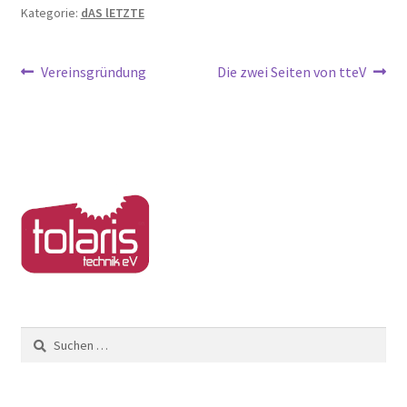
Kategorie:
dAS lETZTE
Beitragsnavigation
Vorheriger
Nächster
Vereinsgründung
Die zwei Seiten von tteV
Beitrag:
Beitrag:
Suchen
nach: