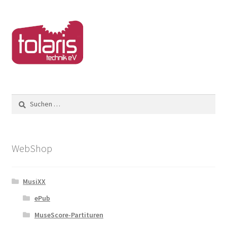
Suchen
nach:
WebShop
MusiXX
ePub
MuseScore-Partituren