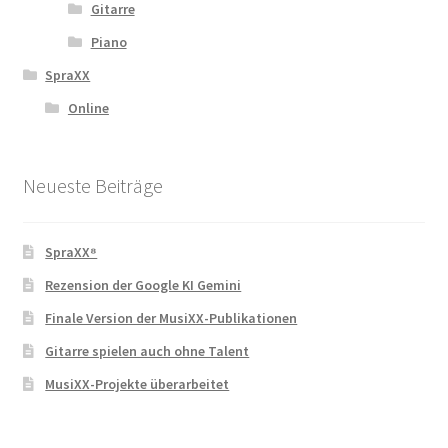
Gitarre
Piano
SpraXX
Online
Neueste Beiträge
SpraXX⁸
Rezension der Google KI Gemini
Finale Version der MusiXX-Publikationen
Gitarre spielen auch ohne Talent
MusiXX-Projekte überarbeitet