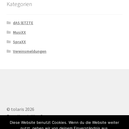
Kategorien
dAS lETZTE
MusiXX
SpraXX
Vereinsmeldungen
© tolaris 2026
Erstellt mit WooCommerce
.
Diese Website benutzt Cookies. Wenn du die Website weiter
nutzt, gehen wir von deinem Einverständnis aus.