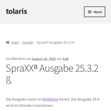
tolaris
Zur
Zum
Menü
Navigation
Inhalt
springen
springen
Startseite
Unterm
tteV
öffnen
Start
SpraXX
SpraXX⁸ Ausgabe 25.3.2 ß
Unterm
Abwicklung
öffnen
Veröffentlicht am
August 26, 2025
von
AvB
Unterm
Produktinfos
SpraXX⁸ Ausgabe 25.3.2
öffnen
ß
Die Ausgabe steht im
WebShop
bereit. Die Ausgabe 25.4
wird im Oktober erscheinen.