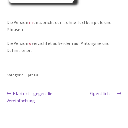
Die Version
entspricht der
ohne Textbeispiele und
m
L
Phrasen.
Die Version
verzichtet außerdem auf Antonyme und
s
Definitionen.
Kategorie:
SpraXX
Beitragsnavigation
Vorheriger
Nächster
Klartext – gegen die
Eigentlich …
Beitrag:
Beitrag:
Vereinfachung