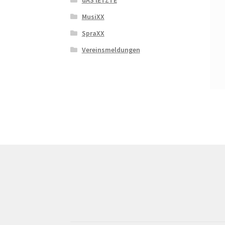
dAS lETZTE
MusiXX
SpraXX
Vereinsmeldungen