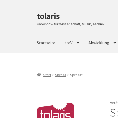
tolaris
Zur
Zum
Navigation
Inhalt
Know-how für Wissenschaft, Musik, Technik
springen
springen
Startseite
tteV
Abwicklung
Start
SpraXX
SpraXX⁸
Verö
S