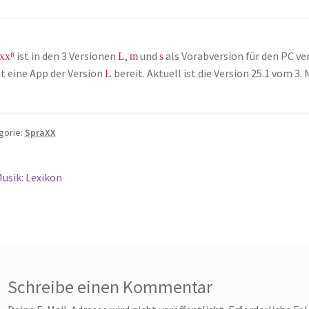
ist in den 3 Versionen
,
und
als Vorabversion für den PC ve
xx⁸
L
m
s
t eine App der Version
bereit. Aktuell ist die Version 25.1 vom 3.
L
gorie:
SpraXX
itragsnavigation
orheriger
usik: Lexikon
eitrag:
Schreibe einen Kommentar