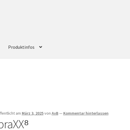
Produktinfos
ffentlicht am
März 3, 2025
von
AvB
—
Kommentar hinterlassen
praXX⁸