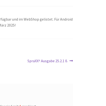
rfügbar und im WebShop gelistet. Für Android
 März 2025!
Nächster
SpraXX⁸ Ausgabe 25.2.1 ß
Beitrag: