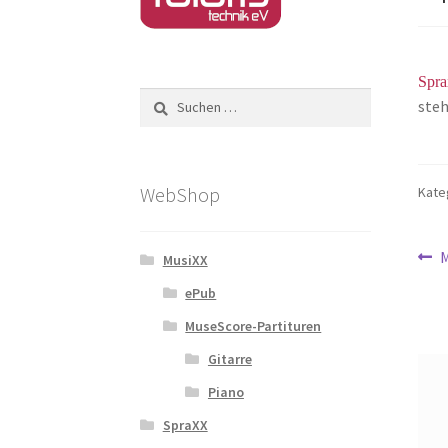
Spra
Suchen
steh
nach:
WebShop
Kate
Be
V
M
MusiXX
B
ePub
MuseScore-Partituren
Gitarre
Piano
SpraXX