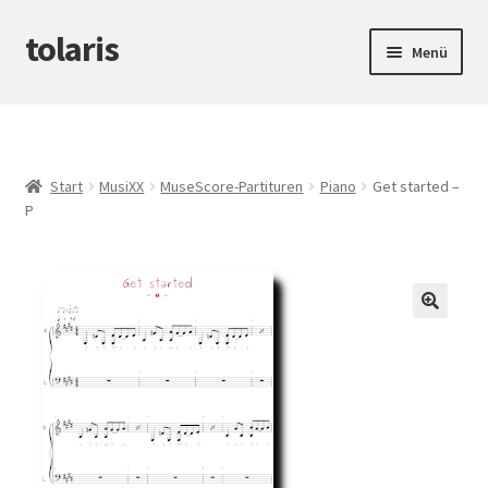
tolaris
Zur
Zum
Menü
Navigation
Inhalt
springen
springen
Startseite
Unterm
tteV
öffnen
Start
MusiXX
MuseScore-Partituren
Piano
Get started –
P
Unterm
Abwicklung
öffnen
Unterm
Produktinfos
öffnen