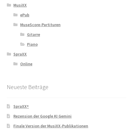
MusiXX
ePub
MuseScore-Partituren
Gitarre
Piano
SpraXX
Online
Neueste Beiträge
SpraXX⁸
Rezension der Google KI Gemini
Finale Version der MusiXX-Publikationen