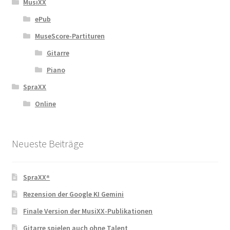
MusiXX
ePub
MuseScore-Partituren
Gitarre
Piano
SpraXX
Online
Neueste Beiträge
SpraXX⁸
Rezension der Google KI Gemini
Finale Version der MusiXX-Publikationen
Gitarre spielen auch ohne Talent