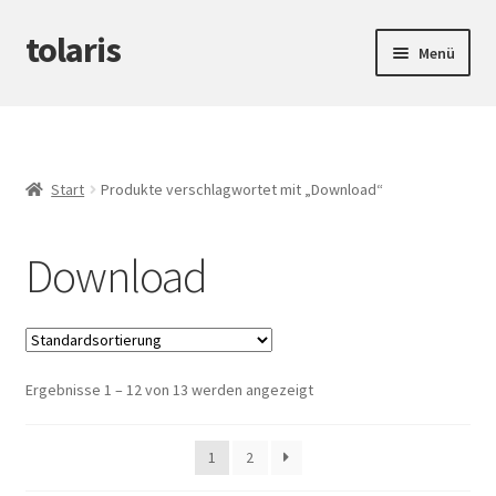
tolaris
Zur
Zum
Menü
Navigation
Inhalt
springen
springen
Startseite
Unterm
tteV
öffnen
Start
Produkte verschlagwortet mit „Download“
Unterm
Abwicklung
öffnen
Download
Unterm
Produktinfos
öffnen
Ergebnisse 1 – 12 von 13 werden angezeigt
1
2