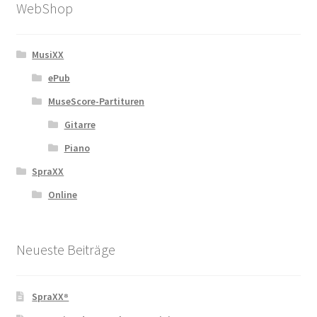
WebShop
MusiXX
ePub
MuseScore-Partituren
Gitarre
Piano
SpraXX
Online
Neueste Beiträge
SpraXX⁸