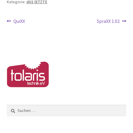
Kategorie:
dAS lETZTE
Beitragsnavigation
Vorheriger
Nächster
QuiXX
SpraXX 1.02
Beitrag:
Beitrag:
Suchen
nach: