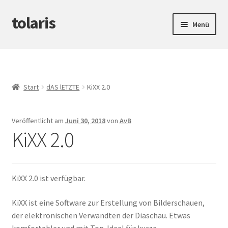
tolaris
Zur
Zum
Menü
Navigation
Inhalt
springen
springen
Startseite
Unterm
tteV
öffnen
Start
dAS lETZTE
KiXX 2.0
Unterm
Abwicklung
öffnen
Veröffentlicht am
Juni 30, 2018
von
AvB
Unterm
Produktinfos
KiXX 2.0
öffnen
KiXX 2.0 ist verfügbar.
KiXX ist eine Software zur Erstellung von Bilderschauen,
der elektronischen Verwandten der Diaschau. Etwas