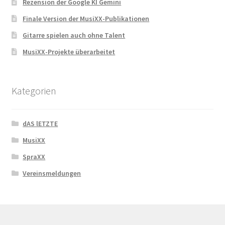
Rezension der Google KI Gemini
Finale Version der MusiXX-Publikationen
Gitarre spielen auch ohne Talent
MusiXX-Projekte überarbeitet
Kategorien
dAS lETZTE
MusiXX
SpraXX
Vereinsmeldungen