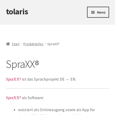
tolaris
Zur
Zum
Menü
Navigation
Inhalt
springen
springen
Startseite
Unterm
tteV
öffnen
Start
Produktinfos
SpraXX⁸
Unterm
Abwicklung
öffnen
SpraXX⁸
Unterm
Produktinfos
öffnen
Gutscheine
ist das Sprachprojekt DE ⇔ EN.
SpraXX⁸
SpraXX⁸
als Software:
SpraXX⁸
existiert als Onlinezugang sowie als App für