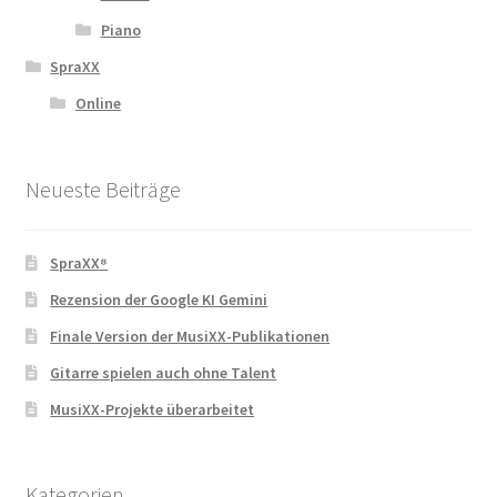
Piano
SpraXX
Online
Neueste Beiträge
SpraXX⁸
Rezension der Google KI Gemini
Finale Version der MusiXX-Publikationen
Gitarre spielen auch ohne Talent
MusiXX-Projekte überarbeitet
Kategorien