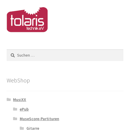
Suchen
nach:
WebShop
MusiXX
ePub
MuseScore-Partituren
Gitarre