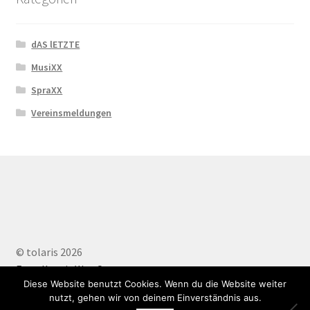
dAS lETZTE
MusiXX
SpraXX
Vereinsmeldungen
© tolaris 2026
Erstellt mit WooCommerce
.
Diese Website benutzt Cookies. Wenn du die Website weiter
nutzt, gehen wir von deinem Einverständnis aus.