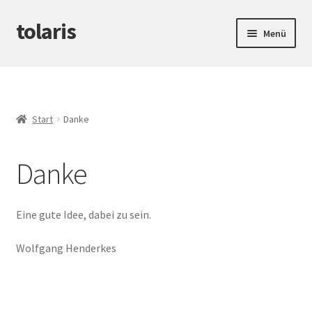
tolaris
Zur
Zum
Menü
Navigation
Inhalt
springen
springen
Startseite
Unterm
tteV
öffnen
Start
Danke
Unterm
Abwicklung
öffnen
Danke
Unterm
Produktinfos
öffnen
Eine gute Idee, dabei zu sein.
Wolfgang Henderkes