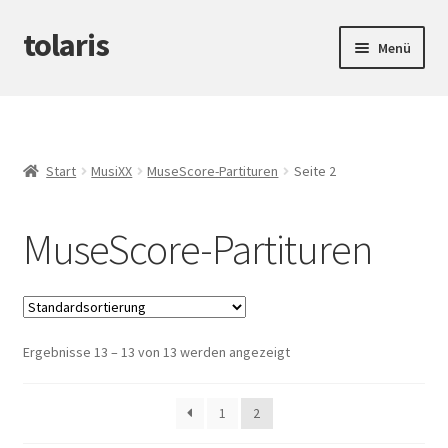
tolaris
Zur
Zum
Menü
Navigation
Inhalt
springen
springen
Startseite
Unterm
tteV
öffnen
Start
MusiXX
MuseScore-Partituren
Seite 2
Unterm
Abwicklung
öffnen
MuseScore-Partituren
Unterm
Produktinfos
öffnen
Ergebnisse 13 – 13 von 13 werden angezeigt
1
2