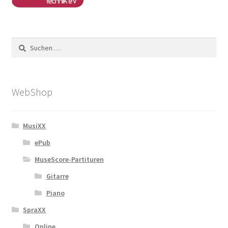
Suchen
nach:
WebShop
MusiXX
ePub
MuseScore-Partituren
Gitarre
Piano
SpraXX
Online